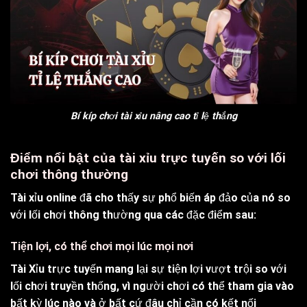
Bí kíp chơi tài xỉu nâng cao tỉ lệ thắng
Điểm nổi bật của tài xỉu trực tuyến so với lối
chơi thông thường
Tài xỉu online đã cho thấy sự phổ biến áp đảo của nó so
với lối chơi thông thường qua các đặc điểm sau:
Tiện lợi, có thể chơi mọi lúc mọi nơi
Tài Xỉu trực tuyến mang lại sự tiện lợi vượt trội so với
lối chơi truyền thống, vì người chơi có thể tham gia vào
bất kỳ lúc nào và ở bất cứ đâu chỉ cần có kết nối