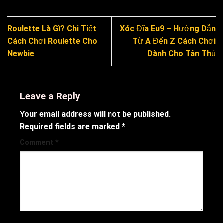
Roulette Là Gì? Chi Tiết
Xóc Đĩa Eu9 – Hướng Dẫn
Cách Chơi Roulette Cho
Từ A Đến Z Cách Chơi
Newbie
Dành Cho Tân Thủ
Leave a Reply
Your email address will not be published.
Required fields are marked
*
Comment
*