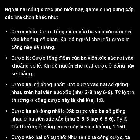
Ngoài hai cổng cược phổ biến này, game cũng cung cấp
các lựa chọn khác như:
Cược chẵn: Cược tổng điểm của ba viên xúc xắc rơi
vào khoảng số chẵn. Khi đó người chơi đặt cược ở
cổng này sẽ thắng.
Cược lẻ: Cược tổng điểm của ba viên xúc xắc rơi vào
khoảng số lẻ. Khi đó người chơi đặt cược ở cổng này
sẽ thắng.
Cược hai số đồng nhất: Đặt cược vào hai số giống
nhau trên hai viên xúc xắc (như 3-3 hay 6-6). Tỷ lệ trả
thưởng ở cổng cược này là khá lớn, 1:8.
Cược ba số đồng nhất: Đặt cược vào ba số giống
nhau ở ba viên xúc xắc (như 3-3-3 hay 6-6-6). Tỷ lệ
trả thưởng ở cổng cược này là siêu khủng, 1:150.
Cược vào hai số cụ thể: Như tên của cổng cược, ta