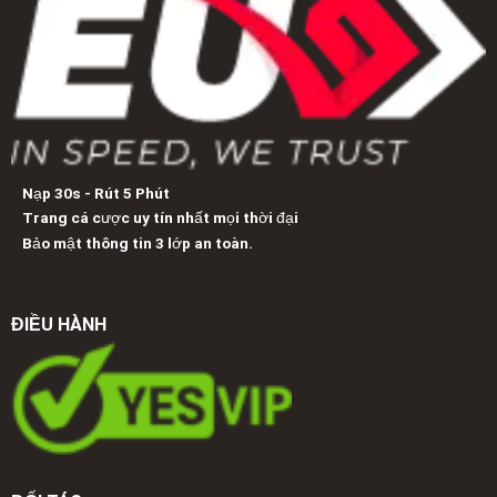
Nạp 30s - Rút 5 Phút
Trang cá cược uy tín nhất mọi thời đại
Bảo mật thông tin 3 lớp an toàn.
ĐIỀU HÀNH