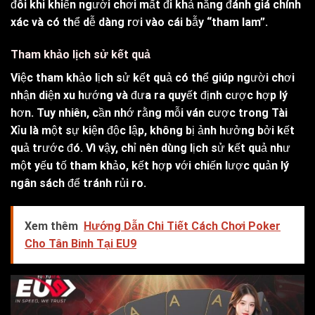
đôi khi khiến người chơi mất đi khả năng đánh giá chính
xác và có thể dễ dàng rơi vào cái bẫy “tham lam”.
Tham khảo lịch sử kết quả
Việc tham khảo lịch sử kết quả có thể giúp người chơi
nhận diện xu hướng và đưa ra quyết định cược hợp lý
hơn. Tuy nhiên, cần nhớ rằng mỗi ván cược trong Tài
Xỉu là một sự kiện độc lập, không bị ảnh hưởng bởi kết
quả trước đó. Vì vậy, chỉ nên dùng lịch sử kết quả như
một yếu tố tham khảo, kết hợp với chiến lược quản lý
ngân sách để tránh rủi ro.
Xem thêm
Hướng Dẫn Chi Tiết Cách Chơi Poker
Cho Tân Binh Tại EU9