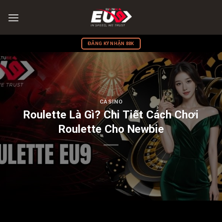
Skip
to
content
ĐĂNG KÝ NHẬN 88K
CASINO
Roulette Là Gì? Chi Tiết Cách Chơi
Roulette Cho Newbie