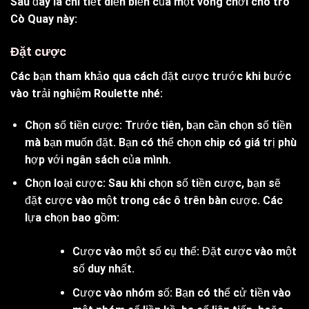
Sau đây là chi tiết diễn biến của một vòng chơi cho trò
Cò Quay này:
Đặt cược
Các bạn tham khảo qua cách đặt cược trước khi bước
vào trải nghiệm Roulette nhé:
Chọn số tiền cược: Trước tiên, bạn cần chọn số tiền
mà bạn muốn đặt. Bạn có thể chọn chip có giá trị phù
hợp với ngân sách của mình.
Chọn loại cược: Sau khi chọn số tiền cược, bạn sẽ
đặt cược vào một trong các ô trên bàn cược. Các
lựa chọn bao gồm:
Cược vào một số cụ thể: Đặt cược vào một
số duy nhất.
Cược vào nhóm số: Bạn có thể cử tiền vào