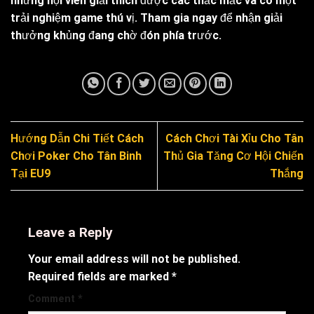
những hội viên giải thích được các thắc mắc và có một
trải nghiệm game thú vị. Tham gia ngay để nhận giải
thưởng khủng đang chờ đón phía trước.
Hướng Dẫn Chi Tiết Cách
Cách Chơi Tài Xỉu Cho Tân
Chơi Poker Cho Tân Binh
Thủ Gia Tăng Cơ Hội Chiến
Tại EU9
Thắng
Leave a Reply
Your email address will not be published.
Required fields are marked
*
Comment
*