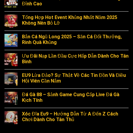
Đỉnh Cao
Tổng Hợp Hot Event Khủng Nhất Năm 2025
Không Nên Bỏ Lỡ
Bắn Cá Ngũ Long 2025 – Săn Cá Đổi Thưởng,
Rinh Quà Khủng
Ưu Đãi Nạp Lần Đầu Cực Hấp Dẫn Dành Cho Tân
Binh
EU9 Lừa Đảo? Sự Thật Về Các Tin Đồn Và Điều
Hội Viên Cần Nắm
Đá Gà 88 – Sảnh Game Cung Cấp Live Đá Gà
Kịch Tính
Xóc Đĩa Eu9 – Hướng Dẫn Từ A Đến Z Cách
Chơi Dành Cho Tân Thủ