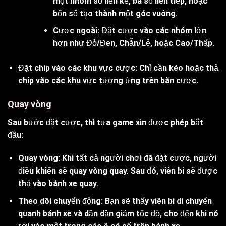
một nhóm số liền kề, ba số liên tiếp, hoặc
bốn số tạo thành một góc vuông.
Cược ngoài: Đặt cược vào các nhóm lớn
hơn như Đỏ/Đen, Chẵn/Lẻ, hoặc Cao/Thấp.
Đặt chip vào các khu vực cược: Chỉ cần kéo hoặc thả
chip vào các khu vực tương ứng trên bàn cược.
Quay vòng
Sau bước đặt cược, thì tựa game xin được phép bắt
đầu:
Quay vòng: Khi tất cả người chơi đã đặt cược, người
điều khiển sẽ quay vòng quay. Sau đó, viên bi sẽ được
thả vào bánh xe quay.
Theo dõi chuyển động: Bạn sẽ thấy viên bi di chuyển
quanh bánh xe và dần dần giảm tốc độ, cho đến khi nó