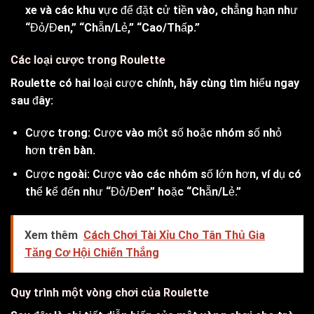
xe và các khu vực để đặt cử tiền vào, chẳng hạn như
“Đỏ/Đen,” “Chẵn/Lẻ,” “Cao/Thấp.”
Các loại cược trong Roulette
Roulette có hai loại cược chính, hãy cùng tìm hiểu ngay
sau đây:
Cược trong: Cược vào một số hoặc nhóm số nhỏ
hơn trên bàn.
Cược ngoài: Cược vào các nhóm số lớn hơn, ví dụ có
thể kể đến như “Đỏ/Đen” hoặc “Chẵn/Lẻ.”
Xem thêm
Cách Chơi Tài Xỉu Cho Tân Thủ Gia
Tăng Cơ Hội Chiến Thắng
Quy trình một vòng chơi của Roulette