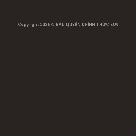
Copyright 2026 ©
BẢN QUYỀN CHÍNH THỨC EU9