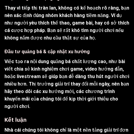
Thay vì tiếp thị tràn lan, không có kế hoạch rõ ràng, bạn
nên xác định đúng nhóm khách hàng tiềm năng. Ví dụ
như người yêu thích thể thao, game bài, hay có sở thích
cá cược hợp pháp. Bạn sẽ rất khó tìm người chơi nếu
không nắm được nhu cầu thật sự của họ.
Đầu tư quảng bá & cập nhật xu hướng
Việc tạo ra nội dung quảng bá chất lượng cao, như bài
viết chia sẻ kinh nghiệm chơi game, video hướng dẫn,
hoặc livestream sẽ giúp bạn dễ dàng thu hút người chơi
nhiều hơn.
Thị trường giải trí thay đổi mỗi ngày, nên bạn
hãy theo dõi các xu hướng mới, các chương trình
khuyến mãi của chúng tôi để kịp thời giới thiệu cho
người chơi.
Kết luận
Nhà cái chúng tôi không chỉ là một nền tảng giải trí đơn