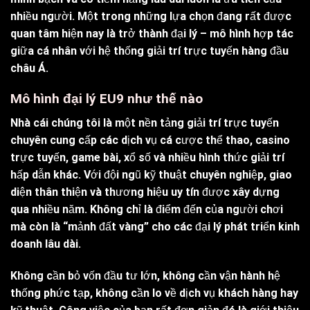
nhiều người. Một trong những lựa chọn đang rất được
quan tâm hiện nay là trở thành đại lý – mô hình hợp tác
giữa cá nhân với hệ thống giải trí trực tuyến hàng đầu
châu Á.
Mô hình đại lý EU9 như thế nào
Nhà cái chúng tôi là một nền tảng giải trí trực tuyến
chuyên cung cấp các dịch vụ cá cược thể thao, casino
trực tuyến, game bài, xổ số và nhiều hình thức giải trí
hấp dẫn khác. Với đội ngũ kỹ thuật chuyên nghiệp, giao
diện thân thiện và thương hiệu uy tín được xây dựng
qua nhiều năm. Không chỉ là điểm đến của người chơi
mà còn là “mảnh đất vàng” cho các đại lý phát triển kinh
doanh lâu dài.
Không cần bỏ vốn đầu tư lớn, không cần vận hành hệ
thống phức tạp, không cần lo về dịch vụ khách hàng hay