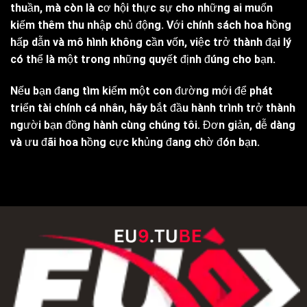
thuần, mà còn là cơ hội thực sự cho những ai muốn
kiếm thêm thu nhập chủ động. Với chính sách hoa hồng
hấp dẫn và mô hình không cần vốn, việc trở thành đại lý
có thể là một trong những quyết định đúng cho bạn.
Nếu bạn đang tìm kiếm một con đường mới để phát
triển tài chính cá nhân, hãy bắt đầu hành trình trở thành
người bạn đồng hành cùng chúng tôi. Đơn giản, dễ dàng
và ưu đãi hoa hồng cực khủng đang chờ đón bạn.