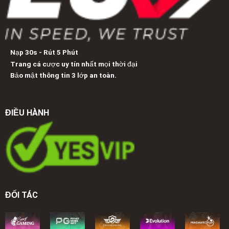
Nạp 30s - Rút 5 Phút
Trang cá cược uy tín nhất mọi thời đại
Bảo mật thông tin 3 lớp an toàn.
ĐIỀU HÀNH
ĐỐI TÁC