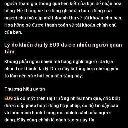
người tham gia thông qua liên kết của bạn để nhận hoa
hồng.
Hệ thống sẽ tự động ghi nhận hoạt động của
người chơi và cập nhật doanh thu về tài khoản cho bạn.
Hoa hồng sẽ được thanh toán về tài khoản chính chủ
của bạn.
Lý do khiến đại lý EU9 được nhiều người quan
tâm
Không phải ngẫu nhiên mà hàng nghìn người đã lựa
chọn trở thành đại lý. Dưới đây là tổng hợp những yếu
tố làm nên sức hút của nền tảng này:
Thương hiệu uy tín
EU9
đã có mặt trên thị trường nhiều năm qua, đặc biệt
được cấp phép hoạt động hợp pháp, có độ tin cậy cao
và luôn minh bạch trong mọi chính sách của người
dùng. Đây cũng chính là cách tạo sự uy tín.