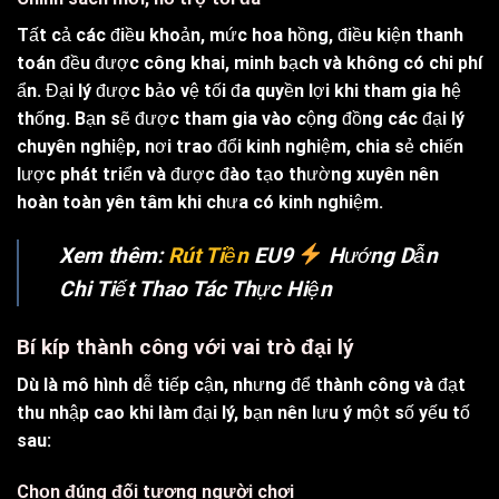
Tất cả các điều khoản, mức hoa hồng, điều kiện thanh
toán đều được công khai, minh bạch và không có chi phí
ẩn. Đại lý được bảo vệ tối đa quyền lợi khi tham gia hệ
thống. Bạn sẽ được tham gia vào cộng đồng các đại lý
chuyên nghiệp, nơi trao đổi kinh nghiệm, chia sẻ chiến
lược phát triển và được đào tạo thường xuyên nên
hoàn toàn yên tâm khi chưa có kinh nghiệm.
Xem thêm:
Rút Tiền
EU9
Hướng Dẫn
Chi Tiết Thao Tác Thực Hiện
Bí kíp thành công với vai trò đại lý
Dù là mô hình dễ tiếp cận, nhưng để thành công và đạt
thu nhập cao khi làm đại lý, bạn nên lưu ý một số yếu tố
sau:
Chọn đúng đối tượng người chơi