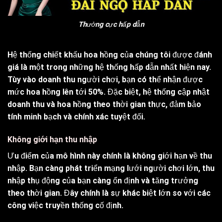
Thưởng cực hấp dẫn
Hệ thống chiết khấu hoa hồng của chúng tôi được đánh
giá là một trong những hệ thống hấp dẫn nhất hiện nay.
Tùy vào doanh thu người chơi, bạn có thể nhận được
mức hoa hồng lên tới 50%. Đặc biệt, hệ thống cập nhật
doanh thu và hoa hồng theo thời gian thực, đảm bảo
tính minh bạch và chính xác tuyệt đối.
Không giới hạn thu nhập
Ưu điểm của mô hình này chính là không giới hạn về thu
nhập. Bạn càng phát triển mạng lưới người chơi lớn, thu
nhập thụ động của bạn càng ổn định và tăng trưởng
theo thời gian. Đây chính là sự khác biệt lớn so với các
công việc truyền thống cố định.