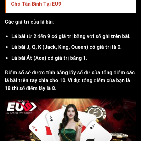
Cho Tân Binh Tại EU9
Các giá trị của lá bài:
Lá bài từ 2 đến 9 có giá trị bằng với số ghi trên bài.
Lá bài J, Q, K (Jack, King, Queen) có giá trị là 0.
Lá bài Át (Ace) có giá trị bằng 1.
Điểm số sẽ được tính bằng lấy số dư của tổng điểm các
lá bài trên tay chia cho 10. Ví dụ: tổng điểm của bạn là
18 thì số điểm lấy là 8.