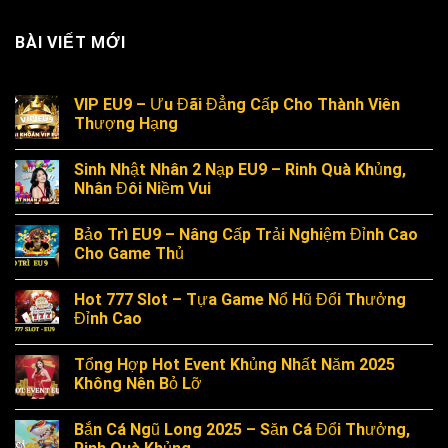
BÀI VIẾT MỚI
VIP EU9 – Ưu Đãi Đẳng Cấp Cho Thành Viên
Thượng Hạng
Sinh Nhật Nhân 2 Nạp EU9 – Rinh Quà Khủng,
Nhân Đôi Niềm Vui
Bảo Trì EU9 – Nâng Cấp Trải Nghiệm Đỉnh Cao
Cho Game Thủ
Hot 777 Slot – Tựa Game Nổ Hũ Đổi Thưởng
Đỉnh Cao
Tổng Hợp Hot Event Khủng Nhất Năm 2025
Không Nên Bỏ Lỡ
Bắn Cá Ngũ Long 2025 – Săn Cá Đổi Thưởng,