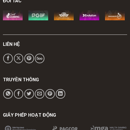
ĐỐI TÁC
LIÊN HỆ
TRUYỀN THÔNG
GIẤY PHÉP HOẠT ĐỘNG