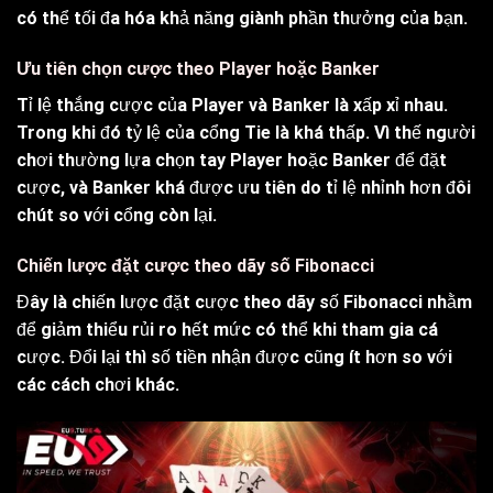
có thể tối đa hóa khả năng giành phần thưởng của bạn.
Ưu tiên chọn cược theo Player hoặc Banker
Tỉ lệ thắng cược của Player và Banker là xấp xỉ nhau.
Trong khi đó tỷ lệ của cổng Tie là khá thấp. Vì thế người
chơi thường lựa chọn tay Player hoặc Banker để đặt
cược, và Banker khá được ưu tiên do tỉ lệ nhỉnh hơn đôi
chút so với cổng còn lại.
Chiến lược đặt cược theo dãy số
Fibonacci
Đây là chiến lược đặt cược theo dãy số Fibonacci nhằm
để giảm thiểu rủi ro hết mức có thể khi tham gia cá
cược. Đổi lại thì số tiền nhận được cũng ít hơn so với
các cách chơi khác.