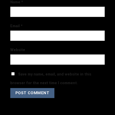
Name
*
Email
*
Website
Save my name, email, and website in this
browser for the next time I comment.