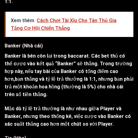
1:1.
Xem thêm
Cách Chơi Tài Xỉu Cho Tân Thủ Gia
Tăng Cơ Hội Chiến Thắng
Banker (Nhà cái)
Banker là bên còn lại trong baccarat. Các bet thủ có
thể cược vào kết quả “Banker” sẽ thắng. Trong trường
hợp này, nếu tay bài của Banker có tổng điểm cao
hơn,bạn thắng và tỷ lệ trả thưởng là 1:1, nhưng bạn phải
trả một khoản hoa hồng (thường là 5%) cho nhà cái
trên số tiền thắng.
Mặc dù tỷ lệ trả thưởng là như nhau giữa Player và
Banker, nhưng theo thống kê, việc cược vào Banker có
xác suất thắng cao hơn một chút so với Player.