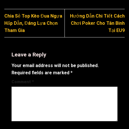
Chia Sẻ Top Kèo Đua Ngựa
Hướng Dẫn Chi Tiết Cách
Hấp Dẫn, Đáng Lựa Chọn
Chơi Poker Cho Tân Binh
Tham Gia
Tại EU9
Leave a Reply
Your email address will not be published.
Required fields are marked
*
Comment
*