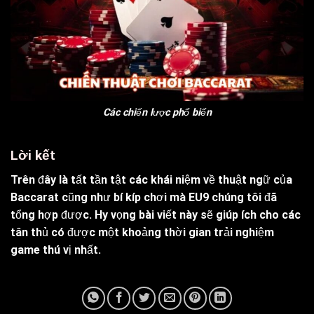
Các chiến lược phổ biến
Lời kết
Trên đây là tất tần tật các khái niệm về thuật ngữ của
Baccarat cũng như bí kíp chơi mà EU9 chúng tôi đã
tổng hợp được. Hy vọng bài viết này sẽ giúp ích cho các
tân thủ có được một khoảng thời gian trải nghiệm
game thú vị nhất.